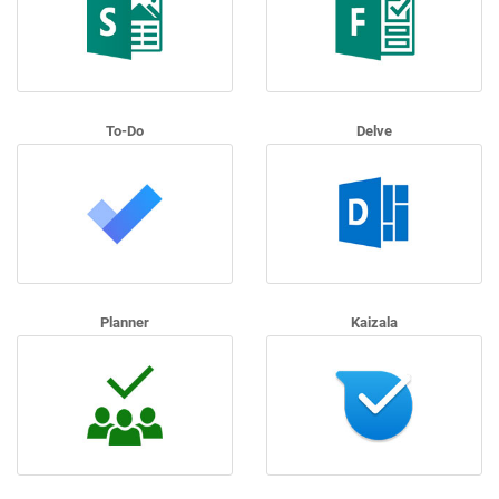
To-Do
Delve
Planner
Kaizala